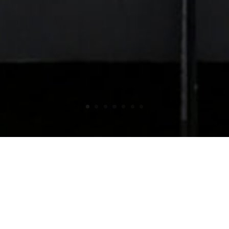
FECHA
SITUACIÓN
2016
Zahara de los Atúnes